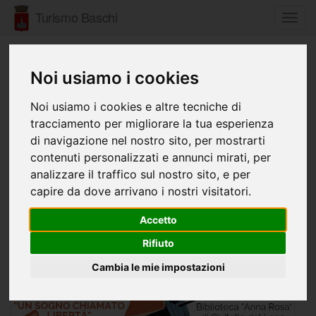
Turismo Baschi
Toggl
navig
dal 23 Aprile al 24 Maggio 2024
Noi usiamo i cookies
SE LEGGI TI LIB(E)RI, PER CONOSCERE,
Noi usiamo i cookies e altre tecniche di
SOGNARE, CREARE
tracciamento per migliorare la tua esperienza
di navigazione nel nostro sito, per mostrarti
contenuti personalizzati e annunci mirati, per
analizzare il traffico sul nostro sito, e per
capire da dove arrivano i nostri visitatori.
Accetto
Rifiuto
Cambia le mie impostazioni