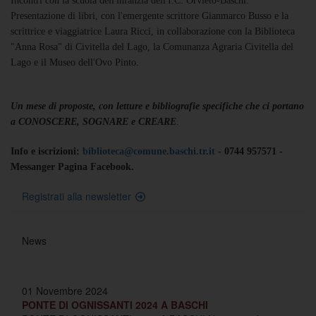
Incontri con la scuola dell'infanzia dell'I.C. Orvieto-Baschi.
Presentazione di libri, con l'emergente scrittore Gianmarco Busso e la
scrittrice e viaggiatrice Laura Ricci, in collaborazione con la Biblioteca
"Anna Rosa" di Civitella del Lago, la Comunanza Agraria Civitella del
Lago e il Museo dell'Ovo Pinto.
Un mese di proposte, con letture e bibliografie specifiche che ci portano
a CONOSCERE, SOGNARE e CREARE
.
Info e iscrizioni:
biblioteca@comune.baschi.tr.it
- 0744 957571 -
Messanger Pagina Facebook.
Registrati alla newsletter
News
01 Novembre 2024
PONTE DI OGNISSANTI 2024 A BASCHI