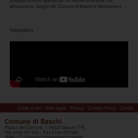
Enogastronomia Spettacolo Un festival itinerante che
attraverserà i borghi del Comune di Baschi a Settembre e ...
Videogallery
Guida al sito
|
Note legali
|
Privacy
|
Cookies Policy
|
Credits
Comune di Baschi
Piazza del Comune, 1 05023 Baschi (TR)
Tel. 0744-957225 - Fax 0744-957333
IBAN: IT77D0622072560000002110000