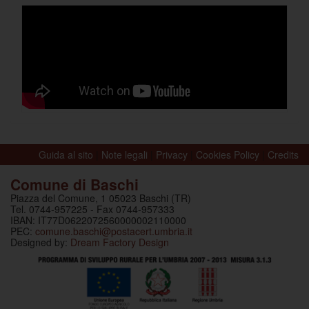
Guida al sito
|
Note legali
|
Privacy
|
Cookies Policy
|
Credits
Comune di Baschi
Piazza del Comune, 1 05023 Baschi (TR)
Tel. 0744-957225 - Fax 0744-957333
IBAN: IT77D0622072560000002110000
PEC:
comune.baschi@postacert.umbria.it
Designed by:
Dream Factory Design