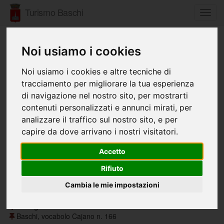
Turismo Baschi
Toggl
navig
Noi usiamo i cookies
Ricerca per
Noi usiamo i cookies e altre tecniche di
tracciamento per migliorare la tua esperienza
Denominazione:
di navigazione nel nostro sito, per mostrarti
contenuti personalizzati e annunci mirati, per
analizzare il traffico sul nostro sito, e per
Categoria:
capire da dove arrivano i nostri visitatori.
Accetto
Cerca
Rifiuto
Cambia le mie impostazioni
Ristorante "Taverna della quiete"
Categoria :
Ristoranti
Baschi, vocabolo Cajano n. 166